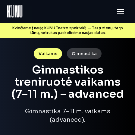
Kviečiame į naują KUNU Teatro spektaklį —
Tarp sienų, tarp
kūnų
, netrukus paskelbsime naujas datas.
Vaikams
Gimnastika
Gimnastikos
treniruotė vaikams
(7–11 m.) – advanced
Gimnastika 7–11 m. vaikams
(advanced).